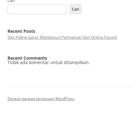
Cari
Cari
Recent Posts
Slot Paling Gacor Menelusuri Permainan Slot Online Favorit
Recent Comments
Tidak ada komentar untuk ditampilkan.
Dengan bangga bertenaga WordPress