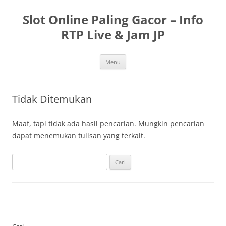
Langsung
ke
Slot Online Paling Gacor – Info
isi
RTP Live & Jam JP
Menu
Tidak Ditemukan
Maaf, tapi tidak ada hasil pencarian. Mungkin pencarian
dapat menemukan tulisan yang terkait.
Cari
untuk: