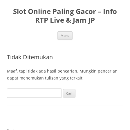
Langsung
ke
Slot Online Paling Gacor – Info
isi
RTP Live & Jam JP
Menu
Tidak Ditemukan
Maaf, tapi tidak ada hasil pencarian. Mungkin pencarian
dapat menemukan tulisan yang terkait.
Cari
untuk: