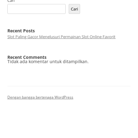
Cari
Cari
Recent Posts
Slot Paling Gacor Menelusuri Permainan Slot Online Favorit
Recent Comments
Tidak ada komentar untuk ditampilkan.
Dengan bangga bertenaga WordPress